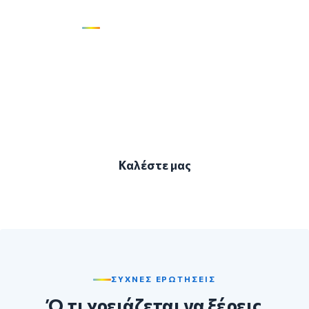
ΠΕΡΙΟΡΙΣΜΕΝΕΣ ΘΕΣΕΙΣ
Κάνε εγκαίρως την κράτησή σου
Τα τμήματα σχηματίζονται από το καλοκαίρι της
προηγούμενης σχολικής χρονιάς για κάθε επόμενη.
Μίλησέ μας έγκαιρα για να κλείσεις θέση.
Καλέστε μας
ΣΥΧΝΕΣ ΕΡΩΤΗΣΕΙΣ
Ό,τι χρειάζεται να ξέρεις