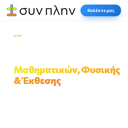
Καλέστε μας
ΦΡΟΝΤΙΣΤΗΡΙΟ · ΗΡΑΚΛΕΙΟ ΚΡΗΤΗΣ
Εξειδικευμένα
μαθήματα
Μαθηματικών, Φυσικής
& Έκθεσης
Ολιγομελή τμήματα έως 3 μαθητές, δια ζώσης και
διαδικτυακά. Σωστή μέθοδος, πραγματικό
ενδιαφέρον, αποτελέσματα στις πανελλαδικές
και στο σχολείο.