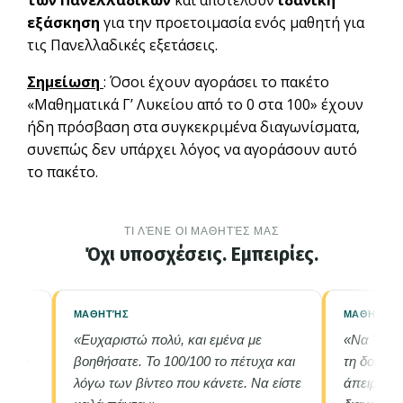
των Πανελλαδικών
και αποτελούν
ιδανική
εξάσκηση
για την προετοιμασία ενός μαθητή για
τις Πανελλαδικές εξετάσεις.
Σημείωση
: Όσοι έχουν αγοράσει το πακέτο
«Μαθηματικά Γ’ Λυκείου από το 0 στα 100» έχουν
ήδη πρόσβαση στα συγκεκριμένα διαγωνίσματα,
συνεπώς δεν υπάρχει λόγος να αγοράσουν αυτό
το πακέτο.
ΤΙ ΛΈΝΕ ΟΙ ΜΑΘΗΤΈΣ ΜΑΣ
Όχι υποσχέσεις. Εμπειρίες.
ΜΑΘΗΤΉΣ
ΜΑΘΗΤΉΣ
«Ευχαριστώ πολύ, και εμένα με
«Να 'στε κ
nline
βοηθήσατε. Το 100/100 το πέτυχα και
τη δουλει
 τα
λόγω των βίντεο που κάνετε. Να είστε
άπειρες ώ