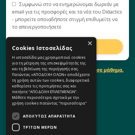
Συμφωνώ στο να ενημερώνομαι δωρεάν με
email για τις προσφορές και τα νέα του Didactics
- μπορείτε οποιαδήποτε στιγμή επιθυμείτε να
το απενεργοποιήσετε
×
Ξεκίνα δωρεάν
Cookies Ιστοσελίδας
Η ιστοσελίδα μας χρησιμοποιεί cookies
για τη μέτρηση της επισκεψιμότητάς της
και τη βελτίωση της περιήγησής σας.
Θες όλο το μάθημα; Κάνε εγγραφή σε μάθημα.
Πατώντας «ΑΠΟΔΟΧΗ ΟΛΩΝ» αποδέχεστε
τη χρήση αυτών των cookies, διαφορετικά
καθορίστε τις προτιμήσεις σας και
πατήστε “ΑΠΟΔΟΧΗ ΕΠΙΛΕΓΜΕΝΩΝ”.
Μάθετε περισσότερα σχετικά με την
χρήση cookies πατώντας
"περισσότερα"
ΑΠΟΛΎΤΩΣ ΑΠΑΡΑΊΤΗΤΑ
Η Ομάδα μας
ΤΡΊΤΩΝ ΜΕΡΏΝ
Φόρμα Επικοινωνίας