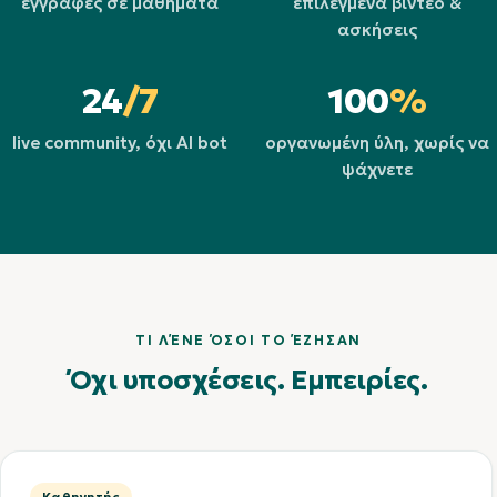
εγγραφές σε μαθήματα
επιλεγμένα βίντεο &
ασκήσεις
24
/7
100
%
live community, όχι AI bot
οργανωμένη ύλη, χωρίς να
ψάχνετε
ΤΙ ΛΈΝΕ ΌΣΟΙ ΤΟ ΈΖΗΣΑΝ
Όχι υποσχέσεις. Εμπειρίες.
Καθηγητής