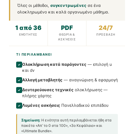
Όλες οι μέθοδοι,
συγκεντρωμένες
σε ένα
ολοκληρωμένο και καλά οργανωμένο μάθημα.
1 από 36
PDF
24/7
ΕΝΌΤΗΤΕΣ
ΘΕΩΡΊΑ &
ΠΡΌΣΒΑΣΗ
ΑΣΚΉΣΕΙΣ
ΤΙ ΠΕΡΙΛΑΜΒΑΝΕΙ
Ολοκλήρωση κατά παράγοντες
— επιλογή u
✓
και dv
Αλλαγή μεταβλητής
— αναγνώριση & εφαρμογή
✓
Δευτερεύουσες τεχνικές
ολοκλήρωσης —
✓
πλήρης χάρτης
Λυμένες ασκήσεις
Πανελλαδικού επιπέδου
✓
Σημείωση:
Η ενότητα αυτή περιλαμβάνεται ήδη στα
πακέτα «Απ’ το 0 στα 100», «3ο Κεφάλαιο» και
«Ultimate Bundle».