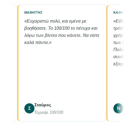
ΜΑΘΗΤΉΣ
ΚΑΘΗΓΗΤΉ
«Ευχαριστώ πολύ, και εμένα με
«Είδα όλο 
line
βοηθήσατε. Το 100/100 το πέτυχα και
τρόπος πο
 τα
λόγω των βίντεο που κάνετε. Να είστε
γρήγορα α
καλά πάντα.»
των Πανελλ
Πολλά συγ
 να
συνάδελφο!
ά
εξαιρετική
ρα
Σταύρος
Νάσο
&
Σ
Ν
Έγραψε 100/100
Μαθημ