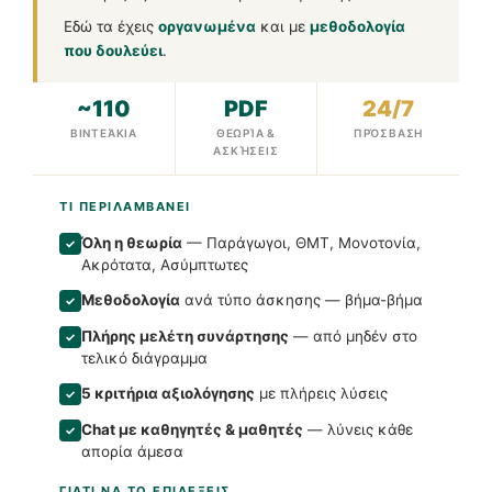
Εδώ τα έχεις
οργανωμένα
και με
μεθοδολογία
που δουλεύει
.
~110
PDF
24/7
ΒΙΝΤΕΆΚΙΑ
ΘΕΩΡΊΑ &
ΠΡΌΣΒΑΣΗ
ΑΣΚΉΣΕΙΣ
ΤΙ ΠΕΡΙΛΑΜΒΑΝΕΙ
Όλη η θεωρία
— Παράγωγοι, ΘΜΤ, Μονοτονία,
✓
Ακρότατα, Ασύμπτωτες
Μεθοδολογία
ανά τύπο άσκησης — βήμα-βήμα
✓
Πλήρης μελέτη συνάρτησης
— από μηδέν στο
✓
τελικό διάγραμμα
5 κριτήρια αξιολόγησης
με πλήρεις λύσεις
✓
Chat με καθηγητές & μαθητές
— λύνεις κάθε
✓
απορία άμεσα
ΓΙΑΤΙ ΝΑ ΤΟ ΕΠΙΛΕΞΕΙΣ