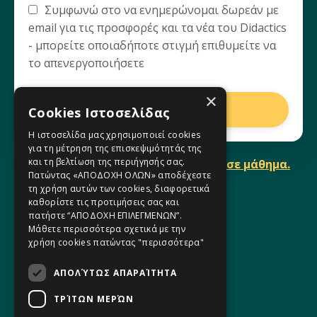
Συμφωνώ στο να ενημερώνομαι δωρεάν με
email για τις προσφορές και τα νέα του Didactics
- μπορείτε οποιαδήποτε στιγμή επιθυμείτε να
το απενεργοποιήσετε
×
Ξεκίνα δωρεάν
Cookies Ιστοσελίδας
Η ιστοσελίδα μας χρησιμοποιεί cookies
για τη μέτρηση της επισκεψιμότητάς της
και τη βελτίωση της περιήγησής σας.
Θες όλο το μάθημα; Κάνε εγγραφή σε μάθημα.
Πατώντας «ΑΠΟΔΟΧΗ ΟΛΩΝ» αποδέχεστε
τη χρήση αυτών των cookies, διαφορετικά
καθορίστε τις προτιμήσεις σας και
πατήστε “ΑΠΟΔΟΧΗ ΕΠΙΛΕΓΜΕΝΩΝ”.
Μάθετε περισσότερα σχετικά με την
χρήση cookies πατώντας
"περισσότερα"
ΑΠΟΛΎΤΩΣ ΑΠΑΡΑΊΤΗΤΑ
Η Ομάδα μας
ΤΡΊΤΩΝ ΜΕΡΏΝ
Φόρμα Επικοινωνίας