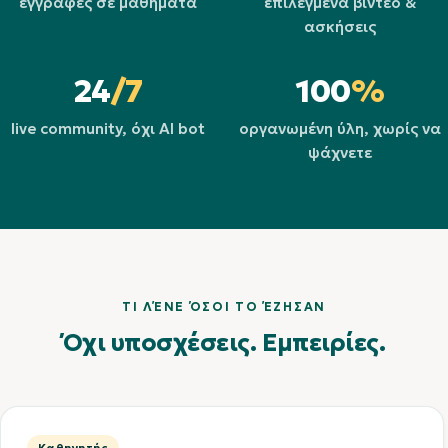
εγγραφές σε μαθήματα
επιλεγμένα βίντεο &
ασκήσεις
24
/7
100
%
live community, όχι AI bot
οργανωμένη ύλη, χωρίς να
ψάχνετε
ΤΙ ΛΈΝΕ ΌΣΟΙ ΤΟ ΈΖΗΣΑΝ
Όχι υποσχέσεις. Εμπειρίες.
Καθηγητής