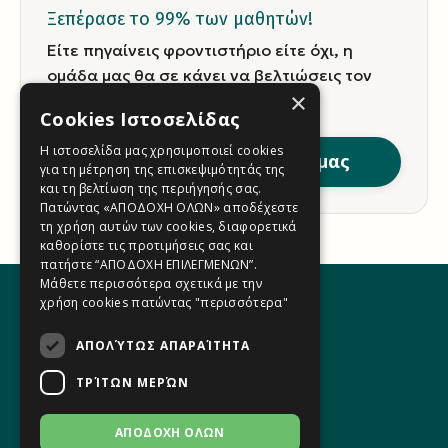
Ξεπέρασε το 99% των μαθητών!
Είτε πηγαίνεις φροντιστήριο είτε όχι, η
ομάδα μας θα σε κάνει να βελτιώσεις τον
×
τελικό σου βαθμό, με σιγουριά.
Cookies Ιστοσελίδας
Η ιστοσελίδα μας χρησιμοποιεί cookies
Γίνε μέλος της ομάδας μας
για τη μέτρηση της επισκεψιμότητάς της
και τη βελτίωση της περιήγησής σας.
Πατώντας «ΑΠΟΔΟΧΗ ΟΛΩΝ» αποδέχεστε
τη χρήση αυτών των cookies, διαφορετικά
καθορίστε τις προτιμήσεις σας και
πατήστε “ΑΠΟΔΟΧΗ ΕΠΙΛΕΓΜΕΝΩΝ”.
Μάθετε περισσότερα σχετικά με την
χρήση cookies πατώντας
"περισσότερα"
ΑΠΟΛΎΤΩΣ ΑΠΑΡΑΊΤΗΤΑ
Η Ομάδα μας
Φόρμα Επικοινωνίας
ΤΡΊΤΩΝ ΜΕΡΏΝ
Όροι Χρήσης
Πολιτική Απορρήτου
ΑΠΟΔΟΧΗ ΟΛΩΝ