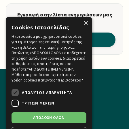
Εγγραφή στην λίστα ενημερώσεων μας
×
(Newsletter)
Cookies Ιστοσελίδας
Η ιστοσελίδα μας χρησιμοποιεί cookies
Εγγραφή
για τη μέτρηση της επισκεψιμότητάς της
και τη βελτίωση της περιήγησής σας.
Πατώντας «ΑΠΟΔΟΧΗ ΟΛΩΝ» αποδέχεστε
τη χρήση αυτών των cookies, διαφορετικά
καθορίστε τις προτιμήσεις σας και
πατήστε “ΑΠΟΔΟΧΗ ΕΠΙΛΕΓΜΕΝΩΝ”.
Μάθετε περισσότερα σχετικά με την
χρήση cookies πατώντας
"περισσότερα"
ΑΠΟΛΎΤΩΣ ΑΠΑΡΑΊΤΗΤΑ
Η Ομάδα μας
Φόρμα Επικοινωνίας
ΤΡΊΤΩΝ ΜΕΡΏΝ
Όροι Χρήσης
Πολιτική Απορρήτου
ΑΠΟΔΟΧΗ ΟΛΩΝ
Πολιτική Cookies