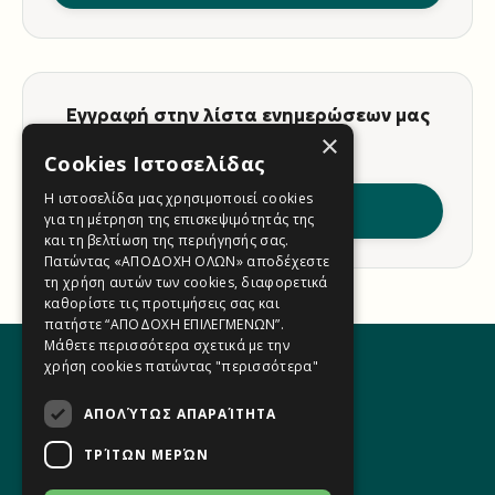
Εγγραφή στην λίστα ενημερώσεων μας
×
(Newsletter)
Cookies Ιστοσελίδας
Η ιστοσελίδα μας χρησιμοποιεί cookies
Εγγραφή
για τη μέτρηση της επισκεψιμότητάς της
και τη βελτίωση της περιήγησής σας.
Πατώντας «ΑΠΟΔΟΧΗ ΟΛΩΝ» αποδέχεστε
τη χρήση αυτών των cookies, διαφορετικά
καθορίστε τις προτιμήσεις σας και
πατήστε “ΑΠΟΔΟΧΗ ΕΠΙΛΕΓΜΕΝΩΝ”.
Μάθετε περισσότερα σχετικά με την
χρήση cookies πατώντας
"περισσότερα"
ΑΠΟΛΎΤΩΣ ΑΠΑΡΑΊΤΗΤΑ
Η Ομάδα μας
Φόρμα Επικοινωνίας
ΤΡΊΤΩΝ ΜΕΡΏΝ
Όροι Χρήσης